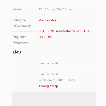
Heure :
17 h 30 min - 20 h 00 min
Catégorie
Manifestation
d’Évènement:
CGT
,
GREVE
,
manifestation
,
RETRAITE
,
Étiquettes
UD CGT91
Évènement :
Lieu
parc de treville
parc de treville
vert le grand
,
91810
France
+ Google Map