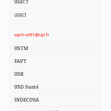
UGICT
UGICT
ugict-ud91@cgt.fr
USTM
FAPT
USR
USD Santé
INDECOSA